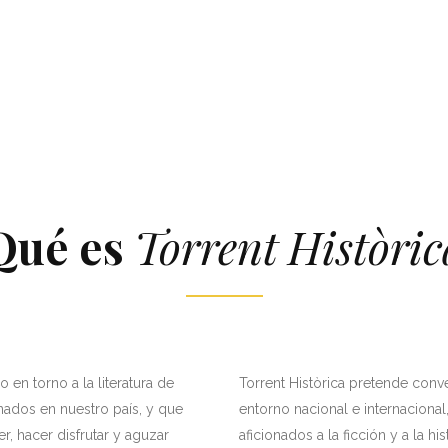
Qué es
Torrent
Històric
o en torno a la literatura de
Torrent Històrica pretende conver
nados en nuestro país, y que
entorno nacional e internaciona
, hacer disfrutar y aguzar
aficionados a la ficción y a la hist