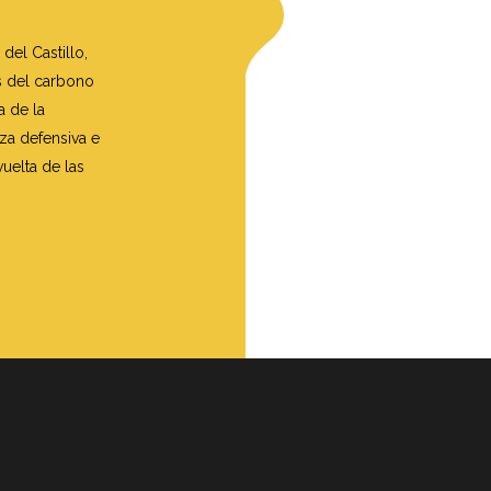
del Castillo,
s del carbono
a de la
eza defensiva e
uelta de las